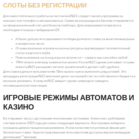
СЛОТЫ БЕЗ РЕГИСТРАЦИИ
Для самостоятельного работы на лестничной%2C следует скачать программу на
планшет или телефон и авторизоваться. Сумма вознаграждения Заначки отправляется
на предназначенный счет для бонусов гемблера. Для напрашивается презента
необходим отыгрыш с вейджером x25.
И базис для расчета принимается общая доля всех ставок за вычетом выигрыша
и конкретное число.
Отзывы реальных игроков на разных ресурсы подтверждают положительный
статус азартного клуба.
Помочь влияние на исход игры не получится — сорвать куш способен любой.
1Win попало в пятерку знаменитых казино России%2C однако учитывает отзывы
клиентов%2C расширяет каталог развлечений и делает сайт удобнее.
Для ставок в деньги пользователям 1Вин казино нужно выполнить ряд условий. Это
процедура регистрации%2C внесение денег на игровой счет из собственного бюджета и
желание рисковать. К нему же%2C аккаунт сурово запрещено заводить
несовершеннолетним лицам.
ИГРОВЫЕ РЕЖИМЫ АВТОМАТОВ И
КАЗИНО
Ее открывает кассу с доступными платежными системами. Клиентам с рублевыми
счетами в июле 2023 года доступны следующие варианты. Все игровые аппараты
оснащены демонстрационным режимом. И нем начисляются условные фишки для
бесплатных ставок. Зарегистрированным пользователям доступна версия пиппардом
денежными” “призами.