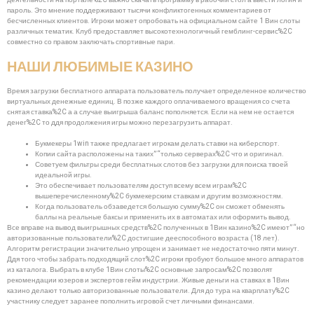
пароль. Это мнение поддерживают тысячи конфликтогенных комментариев от
бесчисленных клиентов. Игроки может опробовать на официальном сайте 1 Вин слоты
различных тематик. Клуб предоставляет высокотехнологичный гемблинг-сервис%2C
совместно со правом заключать спортивные пари.
НАШИ ЛЮБИМЫЕ КАЗИНО
Время загрузки бесплатного аппарата пользователь получает определенное количество
виртуальных денежные единиц. В позже каждого оплачиваемого вращения со счета
снятая ставка%2C а а случае выигрыша баланс пополняется. Если на нем не остается
денег%2C то ддя продолжения игры можно перезагрузить аппарат.
Букмекеры 1win также предлагает игрокам делать ставки на киберспорт.
Копии сайта расположены на таких” “только серверах%2C что и оригинал.
Советуем фильтры среди бесплатных слотов без загрузки для поиска твоей
идеальной игры.
Это обеспечивает пользователям доступ всему всем играм%2C
вышеперечисленному%2C букмекерским ставкам и другим возможностям.
Когда пользователь обзаведется большую сумму%2C он сможет обменять
баллы на реальные баксы и применить их в автоматах или оформить вывод.
Все вправе на вывод выигрышных средств%2C полученных в 1Вин казино%2C имеют” “но
авторизованные пользователи%2C достигшие дееспособного возраста (18 лет).
Алгоритм регистрации значительно упрощен и занимает не недостаточно пяти минут.
Ддя того чтобы забрать подходящий слот%2C игроки пробуют большое много аппаратов
из каталога. Выбрать в клубе 1Вин слоты%2C основные запросам%2C позволят
рекомендации юзеров и экспертов гейм индустрии. Живые деньги на ставках в 1Вин
казино делают только авторизованные пользователи. Для до тура на кварплату%2C
участнику следует заранее пополнить игровой счет личными финансами.