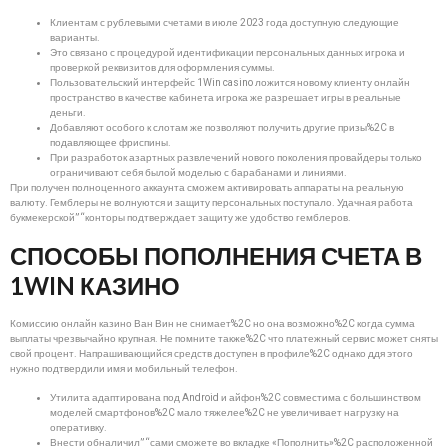
Клиентам с рублевыми счетами в июле 2023 года доступную следующие
варианты.
Это связано с процедурой идентификации персональных данных игрока и
проверкой реквизитов для оформления суммы.
Пользовательский интерфейс 1Win casino ложится новому клиенту онлайн
пространство в качестве кабинета игрока же разрешает игры в реальные
деньги.
Добавляют особого к слотам же позволяют получить другие призы%2C в
подавляющее фриспины.
При разработок азартных развлечений нового поколения провайдеры только
ограничивают себя былой моделью с барабанами и линиями.
При получен полноценного аккаунта сможем активировать аппараты на реальную
валюту. Гемблеры не волнуются и защиту персональных поступало. Удачная работа
букмекерской” “конторы подтверждает защиту же удобство гемблеров.
СПОСОБЫ ПОПОЛНЕНИЯ СЧЕТА В
1WIN КАЗИНО
Комиссию онлайн казино Ван Вин не снимает%2C но она возможно%2C когда сумма
выплаты чрезвычайно крупная. Не помните также%2C что платежный сервис может сняты
свой процент. Напрашивающийся средств доступен в профиле%2C однако ддя этого
нужно подтвердили имя и мобильный телефон.
Утилита адаптирована под Android и айфон%2C совместима с большинством
моделей смартфонов%2C мало тяжелее%2C не увеличивает нагрузку на
оперативку.
Внести обналичил” “сами сможете во вкладке «Пополнить»%2C расположенной