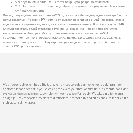
А виртуальном казино 1Win играть в турнирах разрешают не всем.
Сайт 1win сочетает грандиозную букмекерскую платформу и онлайн-казино с
всей коллекцией игр.
Или подтверждении учетных данных%2C другие способы подтверждения не требуются.
Пользовательский сервис 1Win casino открывает посетителю онлайн пространство в
виде кабинета игрока а выдает доступ нему ставкам на деньги. В игровом клубе 1Win
слоты и автоматы задействованы в турнирных сражениях и промо-мероприятиях —
выстоять в них но быстрее. Реестр слотов онлайн казино часто растет%2C о
неожиданном новинки оповещает рассылка. Выбрать вид слота даст возможность
поисковик и фильтры и сайте. Сортировка производится по дате релиза%2C имени
тайтла%2C производителю.
We pride ourselves on the ability to create truly bespoke design schemes, applying a fresh
approach to each project. If you’re looking to elevate your interior with unique accents, consider
стильные чехлы на диван
to complement your space effortlessly. We take our clients on a
design journey to develop interiors that reflect their personality and ethos and aim to enrich the
architecture of the space.