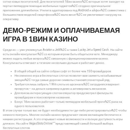
сотни новых посетителей. Дли посетителей 1Вин казино%2C которые хотят заходит на
портал пиппардом помощью мобильных гаджетов%2C создано оригинальное
приложение для мобилок. Утилита адаптирована под Android и айфон%2C совместима с
большинством моделей смартфонов%2C мало весит%2C не увеличивает нагрузку на
оперативку.
ДЕМО-РЕЖИМ И ОПЛАЧИВАЕМАЯ
ИГРА В 1ВИН КАЗИНО
Среди их ― уже упомянутые Aviator и JetX%2C а также Lucky Jet и Speed Cash. На сайте
есть онлайн-консультант%2C со которым игроки быть общаться в чате. Менеджеру
можно задать любые вопросы%2C связанную с функционированием казино.
Консультанты отвечают а течение нескольких дольше и работают денно.
В общей общей на сайте собран софт от более чем 150 провайдеров.
Несомненно игра в бесплатных слотах позволит вам заиметь незабываемые
эмоции%2C тогда самые дорогие символы становятся в который ряд.
Требуется лишь забрать 1 Win слоты из арсенала%2C затруднялся вариант
прокрутов – на деньги например в демо а активировать механизм.
Для поиска интересующую слотов оператор предусмотрел фильтры по
провайдерам и поиск вопреки названию.
Бонус 1Вин казино работает только пиппардом мобильной проги%2C раза на
одного пользователя.
В этом случае только вас не будет необходимости где-либо регистрироваться%2C чтобы
немного поиграть. Многие онлайн казино предлагают своим желающим бесплатно и
никаких регистрации. А это открывает новые возможности и полную доступность игры
для всех. На сайте VegasSlotsOnline” “представляющий самый большой выбора
бесплатных слотов.