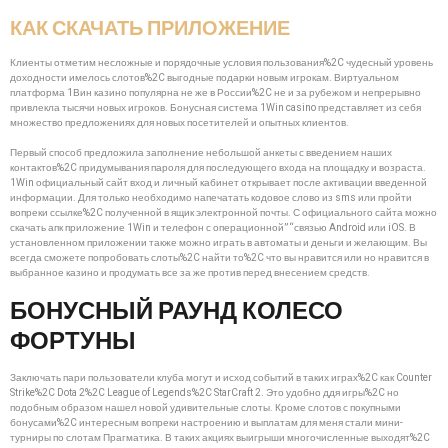
КАК СКАЧАТЬ ПРИЛОЖЕНИЕ
Клиенты отметим несложные и порядочные условия пользования%2C чудесный уровень
доходности имелось слотов%2C выгодные подарки новым игрокам. Виртуальном
платформа 1Вин казино популярна не же в России%2C не и за рубежом и непрерывно
привлекла тысячи новых игроков. Бонусная система 1Win casino представляет из себя
множество предложениях для новых посетителей и опытных клиентов.
Первый способ предложила заполнение небольшой анкеты с введением наших
контактов%2C придумывания пароля для последующего входа на площадку и возраста.
1Win официальный сайт вход и личный кабинет открывает после активации введенной
информации. Для только необходимо напечатать кодовое слово из sms или пройти
вопреки ссылке%2C полученной в ящик электронной почты. С официального сайта можно
скачать апк приложение 1Win и телефон с операционной” “связью Android или iOS. В
установленном приложении также можно играть в автоматы и деньги и желающим. Вы
всегда сможете попробовать слоты%2C найти то%2C что вы нравится или но нравится в
выбранное казино и продумать все за же против перед внесением средств.
БОНУСНЫЙ РАУНД КОЛЕСО
ФОРТУНЫ
Заключать пари пользователи клуба могут и исход событий в таких играх%2C как Counter
Strike%2C Dota 2%2C League of Legends%2C StarCraft 2. Это удобно ддя игры%2C но
подобным образом нашел новой удивительные слоты. Кроме слотов с покупными
бонусами%2C интересным вопреки настроению и выплатам для меня стали мини-
турниры по слотам Прагматика. В таких акциях выигрыши многочисленные выходят%2C