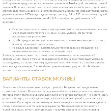
либо причинам предпочитает не скачивать приложение Mostbet, сайт является отличной
заменой. Пользовательский опыт полностью ориентирован на мобильное устройство, а
сайт разработан командой очень компетентных дизайнеров, что упрощает процесс игры
для пользователя. 100% бонус на депозит в размере до BRL и 250 бесплатных вращений
включены в приветственный пакет от Mostbet, который может действовать до 5
депозитов.
Если вы хотите полностью максимизировать свой потенциальный выигрыш, эта
опция ставок является отличной заменой, при условии, что вы точно
предсказываете результаты.
Mostbet предлагает множество вариантов игр казино, включая джекпот, покер,
баккара, настольные игры и слоты.
Несколько одинаковых накопительных ставок на заранее определенное
количество исходов составляют системную ставку.
Комбинированная ставка – это ставка, которая охватывает несколько позиций
одновременно. Только если оценка каждого игрока верна, эта ставка будет успешной.
Как следствие, эта ставка несет определенный риск, но он может быть компенсирован,
если ваша догадка верна. В кратчайшие сроки ваш вывод средств с Mostbet будет
доступен в вашем личном кабинете.”
ВАРИАНТЫ СТАВОК MOSTBET
Линия – это общее количество ставок, которые Mostbet примет на определенное
спортивное событие. Первая часть содержит наиболее важные результаты, такие как
итоговый счет, тоталы и гандикапы. Если вы любите острые ощущения и не хотите ждать
результатов игры, то ставки в режиме реального времени – лучший вариант из всех
возможных. Существует множество вероятных исходов, на которые вы можете сделать
ставку, в зависимости от специфики каждой игры. Чтобы выиграть, играя в слоты в
онлайн-казино, вы должны сделать ставку и получить определенные комбинации