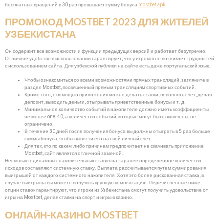
бесплатных вращений в 30 раз превышает сумму бонуса
mostbet apk
.
ПРОМОКОД MOSTBET 2023 ДЛЯ ЖИТЕЛЕЙ
УЗБЕКИСТАНА
Он содержит все возможности и функции предыдущих версий и работает безупречно.
Отличное удобство в использовании гарантирует, что у игроков не возникнет трудностей
с использованием сайта. Для узбекской публики на сайте есть даже португальский язык.
Чтобы ознакомиться со всеми возможностями прямых трансляций, загляните в
раздел Mostbet, посвященный прямым трансляциям спортивных событий.
Кроме того, с помощью приложения можно делать ставки, пополнять счет, делая
депозит, выводить деньги, отыгрывать приветственные бонусы и т. д.
Минимальное количество событий в накопителе должно иметь коэффициенты
не менее one, 40, а количество событий, которые могут быть включены, не
ограничено.
В течение 30 дней после получения бонуса вы должны отыграть в 5 раз больше
суммы бонуса, чтобы вывести его на свой личный счет.
Для тех, кто по каким-либо причинам предпочитает не скачивать приложение
Mostbet, сайт является отличной заменой.
Несколько одинаковых накопительных ставок на заранее определенное количество
исходов составляют системную ставку. Выплата рассчитывается путем суммирования
выигрышей от каждого системного накопителя. Хотя это более рискованная ставка, в
случае выигрыша вы можете получить крупную компенсацию. Перечисленные ниже
опции ставок гарантируют, что игроки из Узбекистана смогут получить удовольствие от
игры на Mostbet, делая ставки на спорт и игры в казино.
ОНЛАЙН-КАЗИНО MOSTBET