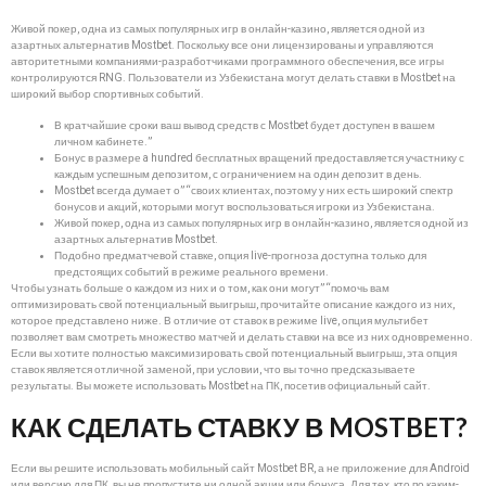
Живой покер, одна из самых популярных игр в онлайн-казино, является одной из
азартных альтернатив Mostbet. Поскольку все они лицензированы и управляются
авторитетными компаниями-разработчиками программного обеспечения, все игры
контролируются RNG. Пользователи из Узбекистана могут делать ставки в Mostbet на
широкий выбор спортивных событий.
В кратчайшие сроки ваш вывод средств с Mostbet будет доступен в вашем
личном кабинете.”
Бонус в размере a hundred бесплатных вращений предоставляется участнику с
каждым успешным депозитом, с ограничением на один депозит в день.
Mostbet всегда думает о” “своих клиентах, поэтому у них есть широкий спектр
бонусов и акций, которыми могут воспользоваться игроки из Узбекистана.
Живой покер, одна из самых популярных игр в онлайн-казино, является одной из
азартных альтернатив Mostbet.
Подобно предматчевой ставке, опция live-прогноза доступна только для
предстоящих событий в режиме реального времени.
Чтобы узнать больше о каждом из них и о том, как они могут” “помочь вам
оптимизировать свой потенциальный выигрыш, прочитайте описание каждого из них,
которое представлено ниже. В отличие от ставок в режиме live, опция мультибет
позволяет вам смотреть множество матчей и делать ставки на все из них одновременно.
Если вы хотите полностью максимизировать свой потенциальный выигрыш, эта опция
ставок является отличной заменой, при условии, что вы точно предсказываете
результаты. Вы можете использовать Mostbet на ПК, посетив официальный сайт.
КАК СДЕЛАТЬ СТАВКУ В MOSTBET?
Если вы решите использовать мобильный сайт Mostbet BR, а не приложение для Android
или версию для ПК, вы не пропустите ни одной акции или бонуса. Для тех, кто по каким-