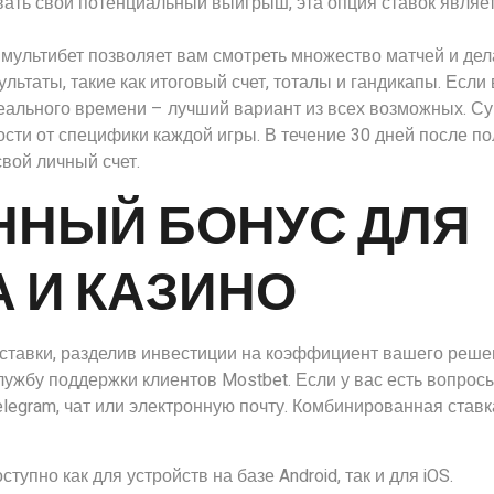
ать свой потенциальный выигрыш, эта опция ставок являетс
я мультибет позволяет вам смотреть множество матчей и дел
ьтаты, такие как итоговый счет, тоталы и гандикапы. Есл
 реального времени – лучший вариант из всех возможных. С
ости от специфики каждой игры. В течение 30 дней после п
вой личный счет.
ННЫЙ БОНУС ДЛЯ
 И КАЗИНО
ставки, разделив инвестиции на коэффициент вашего решен
ужбу поддержки клиентов Mostbet. Если у вас есть вопрос
elegram, чат или электронную почту. Комбинированная ставк
пно как для устройств на базе Android, так и для iOS.