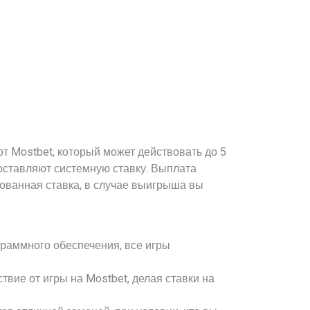
т Mostbet, который может действовать до 5
оставляют системную ставку. Выплата
ованная ставка, в случае выигрыша вы
раммного обеспечения, все игры
твие от игры на Mostbet, делая ставки на