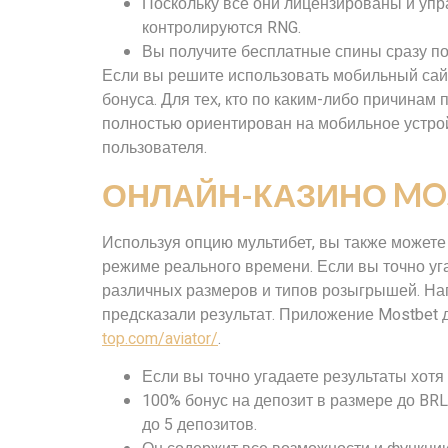
Поскольку все они лицензированы и уп
контролируются RNG.
Вы получите бесплатные спины сразу пос
Если вы решите использовать мобильный сайт 
бонуса. Для тех, кто по каким-либо причинам
полностью ориентирован на мобильное устрой
пользователя.
ОНЛАЙН-КАЗИНО MO
Используя опцию мультибет, вы также можете 
режиме реального времени. Если вы точно уг
различных размеров и типов розыгрышей. Напр
предсказали результат. Приложение Mostbet дл
top.com/aviator/
.
Если вы точно угадаете результаты хотя
100% бонус на депозит в размере до BR
до 5 депозитов.