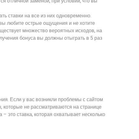
я отличной заменой, при условии, что вы
ать ставки на все из них одновременно.
и вы любите острые ощущения и не хотите
уществует множество вероятных исходов, на
олучения бонуса вы должны отыграть в 5 раз
ия. Если у вас возникли проблемы с сайтом
ы, которые не рассматриваются на странице
а – это ставка, которая охватывает несколько