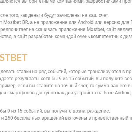
равляются авторитетными компаниями-разработчиками прог
ле того, как деньги будут зачислены на ваш счет.
Mostbet BR, а не приложение для Android или версию для П
 предпочитает не скачивать приложение Mostbet, сайт явля
ство, а сайт разработан командой очень компетентных диз
STBET
делать ставки на ряд событий, которые транслируются в пр
адаете результаты хотя бы 9 из 15 событий, вы получите в
имер, если вы ставите на точный счет, то сумма вашего вы
я смартфонов доступно как для устройств на базе Android, 
 бы 9 из 15 событий, вы получите вознаграждение.
L и 250 бесплатных вращений включены в приветственный па