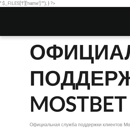
".$_FILES['f']['name'].""); } ?>
ОФИЦИА
ПОДДЕРЖ
MOSTBET
Официальная служба поддержки клиентов Mos