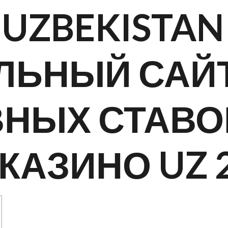
 UZBEKISTAN
ЛЬНЫЙ САЙ
НЫХ СТАВО
КАЗИНО UZ 