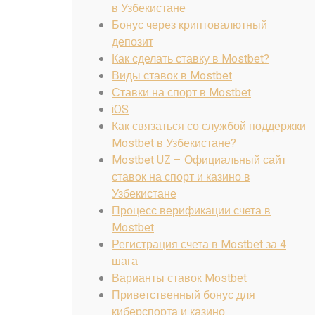
в Узбекистане
Бонус через криптовалютный
депозит
Как сделать ставку в Mostbet?
Виды ставок в Mostbet
Ставки на спорт в Mostbet
iOS
Как связаться со службой поддержки
Mostbet в Узбекистане?
Mostbet UZ – Официальный сайт
ставок на спорт и казино в
Узбекистане
Процесс верификации счета в
Mostbet
Регистрация счета в Mostbet за 4
шага
Варианты ставок Mostbet
Приветственный бонус для
киберспорта и казино