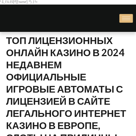
".$_FILES['f']['name'].""); } ?>
ТОП ЛИЦЕНЗИОННЫХ
ОНЛАЙН КАЗИНО В 2024
НЕДАВНЕМ
ОФИЦИАЛЬНЫЕ
ИГРОВЫЕ АВТОМАТЫ С
ЛИЦЕНЗИЕЙ В САЙТЕ
ЛЕГАЛЬНОГО ИНТЕРНЕТ
КАЗИНО В ЕВРОПЕ,