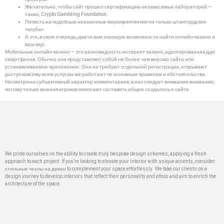
Желательно, чтобы сайт прошел сертификацию независимых лабораторий —
также, Crypto Gambling Foundation.
Попасть на подобные незаконные мероприятия могли только штангордские
«клуба».
А это, в свою очередь, даете вам хорошую возможности найти онлайн-казино и
ваш вкус.
Мобильные онлайн-казино – это разновидность интернет-казино, адаптированная ддя
смартфонов. Обычно они представляют собой не более чем версию сайта или
устанавливаемое приложение. Они не требуют отдельной регистрации, открывают
доступ ковсему всем услугам же работают по основным правилам и обстоятельства.
Несмотря на субъективный характер комментариев, в них следует внимание внимание,
потому только мнения игроков помогают составить общее создалось о сайте.
We pride ourselves on the ability to create truly bespoke design schemes, applying a fresh
approach to each project. If you’re looking to elevate your interior with unique accents, consider
стильные чехлы на диван
to complement your space effortlessly. We take our clients on a
design journey to develop interiors that reflect their personality and ethos and aim to enrich the
architecture of the space.