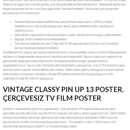
önceliğimizdir. Çok uzun yıllar aynı renk, ışık ve doku kalitesini korumaktadır. Pin Up Girl Paket
Tablosu ve diğer tüm ürünler güneş, ışık, flaş gibi etkenlerden etkilenmez. Tablolarda kullanılan
ahşap çerçeveler birinci sınıf çam ağacından imal edilmektedir. Kullanılan çam çerçeveler
kurutulmuş ve fırınlanmıştır.
Dekoratif kanvas tablo modellerine sahip olmak istiyorsanız; 2018 yılı tablo
modellerimizin de içinde olduğu yeni kavas tablo modellerinden istediğinizi
seçebilirsiniz.
İptal edilen siparişlerinizde kullandığınız tutar, hediye kartınıza geri yüklenecektir.
Sağlığa zararlı madde bulunmamaktadır.
Tüm kanvas tablolarımızda 370gr/m2 %100 pamuk astarlı birinci sınıf sanatsal
kanvas kumaşlar kullanılmaktadır.
Grafikerlerimiz uygun pozisyona saat tasarımınızı hazırladıktan sonra sizinle irtibata geçecek
böylece siz beğenmeden tasarımınız baskıya verilmeyecektir. Ayrıca siparişiniz adresinize
geldiğinde kargo personelinden teslim almayarak tarafımıza geri gönderilmesini
sağlayabilirsiniz. Yarım yıldır PinUp’ta aktif olarak bahis oynuyorum. Dün 2150 liralık bir para
yatırma işlemi yaptım, ancak ödeme yatırılmadı. Sitemizden yapmış olduğunuz alışverişlerde
adet ve tutar sınırlaması olmadan, Havale/Eft ödeme yöntemiyle oluşturduğunuz tüm
siparişlerinizde %5 indirim sağlıyoruz.
VINTAGE CLASSY PIN UP 13 POSTER,
ÇERÇEVESIZ TV FILM POSTER
Talebiniz incelenerek işleminiz yapılacaktır. Çok zamandır Pinupbet kullanıyorum para
yatırırken anında yatırılıyor içeride 49 bin tl param var yalnız çekim yapamıyorum. Çekim talebi
alınıyor ama çekimi vermiyor çekime alınan tutarı da düşmüyor bakiyeden lütfen buna bir
çözüm bulun milleti zor duruma düşürüyorsunu… Pinup bahis sitesi 5 Eylül günü slot
oyunlarında kazandığım 2600 TL yi hesabıma geçirmedi.