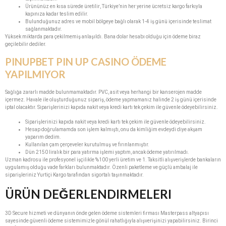
Ürününüz en kısa sürede üretilir, Türkiye’nin her yerine ücretsiz kargo farkıyla
kapınıza kadar teslim edilir.
Bulunduğunuz adres ve mobil bölgeye bağlı olarak 1-4 iş günü içerisinde teslimat
sağlanmaktadır.
Yüksek miktarda para çekilmemiş anlaşıldı. Bana dolar hesabı olduğu için ödeme biraz
geçilebilir dediler.
PINUPBET PIN UP CASINO ÖDEME
YAPILMIYOR
Sağlığa zararlı madde bulunmamaktadır. PVC, asit veya herhangi bir kanserojen madde
içermez. Havale ile oluşturduğunuz sipariş, ödeme yapmamanız halinde 2 iş günü içerisinde
iptal olacaktır. Siparişlerinizi kapıda nakit veya kredi kartı tek çekim ile güvenle ödeyebilirsiniz.
Siparişlerinizi kapıda nakit veya kredi kartı tek çekim ile güvenle ödeyebilirsiniz.
Hesap doğrulamamda son işlem kalmıştı, onu da kimliğim evdeydi diye akşam
yaparım dedim.
Kullanılan çam çerçeveler kurutulmuş ve fırınlanmıştır.
Dün 2150 liralık bir para yatırma işlemi yaptım, ancak ödeme yatırılmadı.
Uzman kadrosu ile profesyonel işçilikle %100 yerli üretim ve 1. Taksitli alışverişlerde bankaların
uygulamış olduğu vade farkları bulunmaktadır. Özenli paketleme ve güçlü ambalaj ile
siparişleriniz Yurtiçi Kargo tarafından sigortalı taşınmaktadır.
ÜRÜN DEĞERLENDIRMELERI
3D Secure hizmeti ve dünyanın önde gelen ödeme sistemleri firması Masterpass altyapısı
sayesinde güvenli ödeme sistemimizle gönül rahatlığıyla alışverişinizi yapabilirsiniz. Birinci