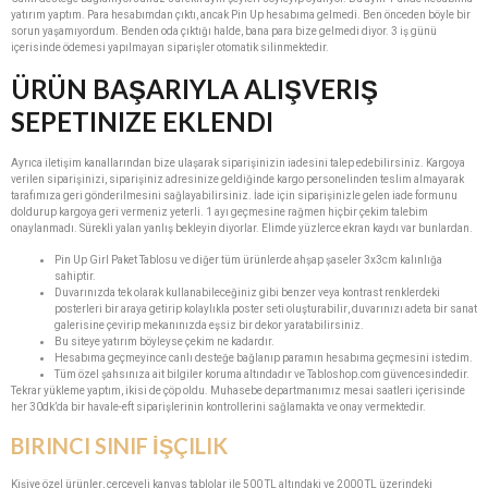
yatırım yaptım. Para hesabımdan çıktı, ancak Pin Up hesabıma gelmedi. Ben önceden böyle bir
sorun yaşamıyordum. Benden oda çıktığı halde, bana para bize gelmedi diyor. 3 iş günü
içerisinde ödemesi yapılmayan siparişler otomatik silinmektedir.
ÜRÜN BAŞARIYLA ALIŞVERIŞ
SEPETINIZE EKLENDI
Ayrıca iletişim kanallarından bize ulaşarak siparişinizin iadesini talep edebilirsiniz. Kargoya
verilen siparişinizi, siparişiniz adresinize geldiğinde kargo personelinden teslim almayarak
tarafımıza geri gönderilmesini sağlayabilirsiniz. İade için siparişinizle gelen iade formunu
doldurup kargoya geri vermeniz yeterli. 1 ayı geçmesine rağmen hiçbir çekim talebim
onaylanmadı. Sürekli yalan yanlış bekleyin diyorlar. Elimde yüzlerce ekran kaydı var bunlardan.
Pin Up Girl Paket Tablosu ve diğer tüm ürünlerde ahşap şaseler 3x3cm kalınlığa
sahiptir.
Duvarınızda tek olarak kullanabileceğiniz gibi benzer veya kontrast renklerdeki
posterleri bir araya getirip kolaylıkla poster seti oluşturabilir, duvarınızı adeta bir sanat
galerisine çevirip mekanınızda eşsiz bir dekor yaratabilirsiniz.
Bu siteye yatırım böyleyse çekim ne kadardır.
Hesabıma geçmeyince canlı desteğe bağlanıp paramın hesabıma geçmesini istedim.
Tüm özel şahsınıza ait bilgiler koruma altındadır ve Tabloshop.com güvencesindedir.
Tekrar yükleme yaptım, ikisi de çöp oldu. Muhasebe departmanımız mesai saatleri içerisinde
her 30dk’da bir havale-eft siparişlerinin kontrollerini sağlamakta ve onay vermektedir.
BIRINCI SINIF İŞÇILIK
Kişiye özel ürünler, çerçeveli kanvas tablolar ile 500 TL altındaki ve 2000 TL üzerindeki