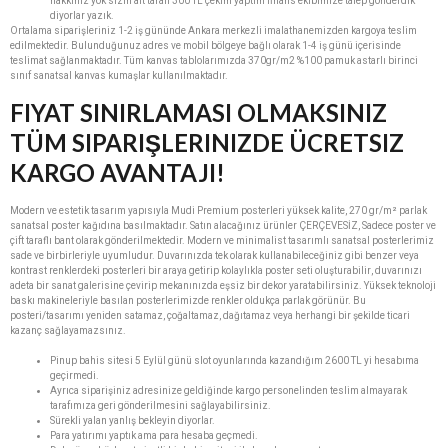
hakkınız yok sizin alt tarafı 300 TL çekim yaptım finans ekibimize talep gönderdik
diyorlar yazık.
Ortalama siparişleriniz 1-2 iş gününde Ankara merkezli imalathanemizden kargoya teslim
edilmektedir. Bulunduğunuz adres ve mobil bölgeye bağlı olarak 1-4 iş günü içerisinde
teslimat sağlanmaktadır. Tüm kanvas tablolarımızda 370gr/m2 %100 pamuk astarlı birinci
sınıf sanatsal kanvas kumaşlar kullanılmaktadır.
FIYAT SINIRLAMASI OLMAKSINIZ
TÜM SIPARIŞLERINIZDE ÜCRETSIZ
KARGO AVANTAJI!
Modern ve estetik tasarım yapısıyla Mudi Premium posterleri yüksek kalite, 270 gr/m² parlak
sanatsal poster kağıdına basılmaktadır. Satın alacağınız ürünler ÇERÇEVESİZ, Sadece poster ve
çift taraflı bant olarak gönderilmektedir. Modern ve minimalist tasarımlı sanatsal posterlerimiz
sade ve birbirleriyle uyumludur. Duvarınızda tek olarak kullanabileceğiniz gibi benzer veya
kontrast renklerdeki posterleri bir araya getirip kolaylıkla poster seti oluşturabilir, duvarınızı
adeta bir sanat galerisine çevirip mekanınızda eşsiz bir dekor yaratabilirsiniz. Yüksek teknoloji
baskı makineleriyle basılan posterlerimizde renkler oldukça parlak görünür. Bu
posteri/tasarımı yeniden satamaz, çoğaltamaz, dağıtamaz veya herhangi bir şekilde ticari
kazanç sağlayamazsınız.
Pinup bahis sitesi 5 Eylül günü slot oyunlarında kazandığım 2600 TL yi hesabıma
geçirmedi.
Ayrıca siparişiniz adresinize geldiğinde kargo personelinden teslim almayarak
tarafımıza geri gönderilmesini sağlayabilirsiniz.
Sürekli yalan yanlış bekleyin diyorlar.
Para yatırımı yaptık ama para hesaba geçmedi.