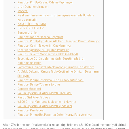
Pinupbet Pin Up Casino Ödeme Yapılmıyor
Ürün Değerlendirmeleri
Modern
Fiyat sınırlaması olmaksınız tüm siparişlerinizde Ücretsiz
Kargo avantajı!
KARGO İLE TESLİMAT
ÜRÜN ÖZELLİKLERİ
Benzer Ürünler
Pinupbet Yatırım Hesaba Geçmiyor
Pinupbet Pin Up Uygulama Attı Beni Hesaptan Paramı Vermiyor
Pinupbet Çekim Taleplerim Onaylanmıyor
Sanat ve Eğlenceyi Buluşturan Posterler
Pin Up Kızı Retro Motto Kanvas Tablo #RM0250
Sepetinizde 0 ürün bulunmaktadır. Sepetinizde ürün
bulunmamaktadır.
Fotoğrafınızı en güzel tablolara dönüştürmek için tıklayınız
ArtTablo Dekoratif Kanvas Tablo Çeşitleri İle Evinizin Duvarlarını
Süsleyin.
Pinupbet Pinup Hesabıma Girip Hesabımı Sıfırladı
Pinupbet Bakiye Yükleme Sorunu
Çerçeve Modelleri
24 Pin-Up Serisi 3, Alice Maketi Özellikleri
Pin Up Girl Paket Tablosu
%100 Orjinal Yağlıboya tablolar için tıklayınız
24 Pin-Up Serisi 3, Alice Maketi İçindekiler
Pinupbet Para İadesi
Pinupbet Pin-up Bet Paramızı Çekemiyoruz Para Vermiyor
A’dan Z’ye birinci sınıf malzemelerin kullanıldığı ürünlerde, %100 müşteri memnuniyeti birinci