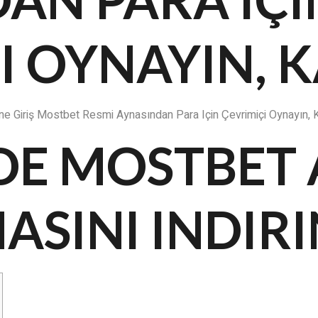
I OYNAYIN, K
e Giriş Mostbet Resmi Aynasından Para Için Çevrimiçi Oynayın, K
DE MOSTBET
SINI INDIRI