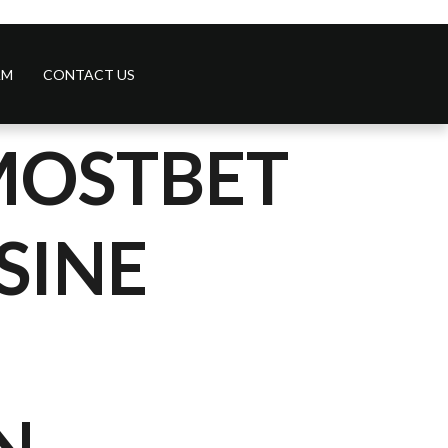
AM
CONTACT US
 MOSTBET
SINE
N