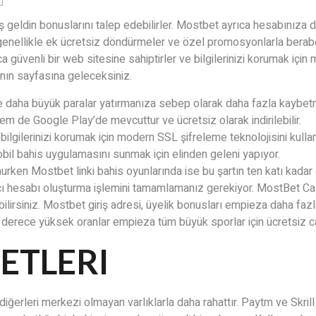
ş geldin bonuslarını talep edebilirler. Mostbet ayrıca hesabınıza 
enellikle ek ücretsiz döndürmeler ve özel promosyonlarla beraber
güvenli bir web sitesine sahiptirler ve bilgilerinizi korumak için 
ın sayfasına geleceksiniz.
çe daha büyük paralar yatırmanıza sebep olarak daha fazla kaybetm
 de Google Play’de mevcuttur ve ücretsiz olarak indirilebilir.
bilgilerinizi korumak için modern SSL şifreleme teknolojisini kullanı
mobil bahis uygulamasını sunmak için elinden geleni yapıyor.
nurken Mostbet linki bahis oyunlarında ise bu şartın ten katı kadar
cı hesabı oluşturma işlemini tamamlamanız gerekiyor. MostBet Casi
irsiniz. Mostbet giriş adresi, üyelik bonusları empieza daha fazla
 derece yüksek oranlar empieza tüm büyük sporlar için ücretsiz ca
ETLERI
 diğerleri merkezi olmayan varlıklarla daha rahattır. Paytm ve Skri