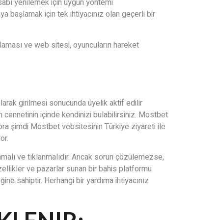
hesabı yenilemek için uygun yöntemi
aşlamak için tek ihtiyacınız olan geçerli bir
ulaması ve web sitesi, oyuncuların hareket
larak girilmesi sonucunda üyelik aktif edilir
n cennetinin içinde kendinizi bulabilirsiniz. Mostbet
ra şimdi Mostbet vebsitesinin Türkiye ziyareti ile
or.
lunmalı ve tıklanmalıdır. Ancak sorun çözülemezse,
ellikler ve pazarlar sunan bir bahis platformu
ine sahiptir. Herhangi bir yardıma ihtiyacınız