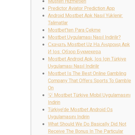
Müşteri Hizmetleri
Predictor Aviator Prediction App
Android Mostbet Apk Nasıl Yüklenir:
Talimatlar
Mostbet’ten Para Çekme
Mostbet Uygulaması Nasıl Indirilir?
Скачать Mostbet Uz На Андроид Apk
И Ios: Обзор Букмекера
Mostbet Android Apk, Ios Için Türkiye
Uygulaması Nasıl Indirilir
Mostbet Is The Best Online Gambling
Company That Offers Sports To Gamble
On
💡 Mostbet Türkiye Mobil Uygulamasını
Indirin
Türkiye’de Mostbet Android Os
Uygulamasını Indirin
What Should We Do Basically Did Not
Receive The Bonus In The Particular