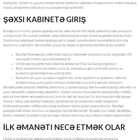
təbliğ edir. Qumar və əyləncə onlayn qumar portalının operatoru müştərilərinə mobil cihazlara
xüsusi proqramlar yükləməyi və quraşdırmağı təklif edir.
ŞƏXSI KABINETƏ GIRIŞ
Burada sizin işinizi yoluna qoyacaq vasitə skan olunub veb-sayta yüklənmiş olan şəxsiyyət
vəsiqənizdir. Bu sənədi saytdakı əlaqə bölümündəki e-poçt ünvanına göndərmək lazımdır.
Oyunçunun qeydiyyat zamanı qoyduğu ad və soyad sənədlərdəki məlumatlarla üst-üstə
düşmürsə rədd edilir. Məlumatlar uyuşursa, Skype ilə görüntülü konfransa dəvət edilir.
Mostbet Azerbaycan yukle mobil əlavəsi bukmeker şirkətinin rəsmi saytından iOS
əməliyyat sistemi üçün mümkündür ki.
Online kazino platformasındakı bu kateqoriya 9 fən ilə fəaliyyət göstərir.
Mərc seçimlərinin çox olması sizin öz zövqünüzə görə mərc etməyinizə və
həmçinin qazanmağınıza şərait yaradır.
Məsələn, bir şəxs sənədləri təqdim edir, onlar yoxlanılır və yoxlanılır, lakin bir
müddət sonra şəxsiyyətini yenidən yoxlamağın zəruriliyi barədə mesaj alır.
Mostbet yukle proqramı telefona yüklənirsə, o zaman oyunçu tam hərəkət azadlığı əldə edir və
şəxsi kompüterə bağlanmağı dayandırır. Qumar əyləncə həvəskarları proqramdan istifadə
edərək həm demo versiyada pulsuz, həm də real pul mərcləri ilə slot maşınlarında oynaya
bilərlər. Uduş əldə edildiyi təqdirdə, qumarbazlar bu məqsədlə mobil proqramın
funksionallığından istifadə edərək qazandıqları bütün pulları çıxara bilərlər. Mostbet
proqramında idman mərcləri ən populyar oyunlardan biridir. Burada sizə futbol, ​​basketbol, ​​
tennis, voleybol, həndbol və bir çox digər idman növlərinə mərc etmək imkanı təqdim edilir.
İLK ƏMANƏTI NECƏ ETMƏK OLAR
Faylların quraşdırma paketini endirdikdən sonra istifadəçi quraşdırma prosesinə