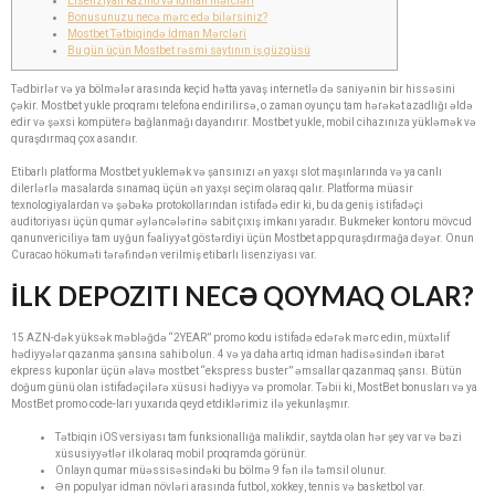
Lisenziyalı kazino və idman mərcləri
Bonusunuzu necə mərc edə bilərsiniz?
Mostbet Tətbiqində İdman Mərcləri
Bu gün üçün Mostbet rəsmi saytının iş güzgüsü
Tədbirlər və ya bölmələr arasında keçid hətta yavaş internetlə də saniyənin bir hissəsini
çəkir. Mostbet yukle proqramı telefona endirilirsə, o zaman oyunçu tam hərəkət azadlığı əldə
edir və şəxsi kompüterə bağlanmağı dayandırır. Mostbet yukle, mobil cihazınıza yükləmək və
quraşdırmaq çox asandır.
Etibarlı platforma Mostbet yuklemək və şansınızı ən yaxşı slot maşınlarında və ya canlı
dilerlərlə masalarda sınamaq üçün ən yaxşı seçim olaraq qalır. Platforma müasir
texnologiyalardan və şəbəkə protokollarından istifadə edir ki, bu da geniş istifadəçi
auditoriyası üçün qumar əyləncələrinə sabit çıxış imkanı yaradır. Bukmeker kontoru mövcud
qanunvericiliyə tam uyğun fəaliyyət göstərdiyi üçün Mostbet app quraşdırmağa dəyər. Onun
Curacao hökuməti tərəfindən verilmiş etibarlı lisenziyası var.
İLK DEPOZITI NECƏ QOYMAQ OLAR?
15 AZN-dək yüksək məbləğdə “2YEAR” promo kodu istifadə edərək mərc edin, müxtəlif
hədiyyələr qazanma şansına sahib olun. 4 və ya daha artıq idman hadisəsindən ibarət
ekpress kuponlar üçün əlavə mostbet “ekspress buster” əmsallar qazanmaq şansı. Bütün
doğum günü olan istifadəçilərə xüsusi hədiyyə və promolar. Təbii ki, MostBet bonusları və ya
MostBet promo code-ları yuxarıda qeyd etdiklərimiz ilə yekunlaşmır.
Tətbiqin iOS versiyası tam funksionallığa malikdir, saytda olan hər şey var və bəzi
xüsusiyyətlər ilk olaraq mobil proqramda görünür.
Onlayn qumar müəssisəsindəki bu bölmə 9 fən ilə təmsil olunur.
Ən populyar idman növləri arasında futbol, ​​xokkey, tennis və basketbol var.