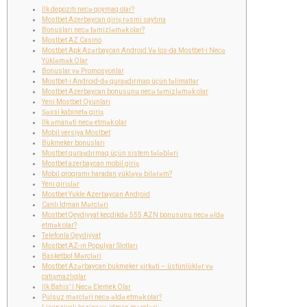
İlk depoziti necə qoymaq olar?
Mostbet Azerbaycan giriş rəsmi saytına
Bonusları necə təmizləmək olar?
Mostbet AZ Casino
Mostbet Apk Azərbaycan Android Və Ios-da Mostbet-i Necə
Yükləmək Olar
Bonuslar və Promosyonlar
Mostbet-i Android-də quraşdırmaq üçün təlimatlar
Mostbet Azerbaycan bonusunu necə təmizləmək olar
Yeni Mostbet Oyunları
Şəxsi kabinetə giriş
İlk əmanəti necə etmək olar
Mobil versiya Mostbet
Bukmeker bonusları
Mostbet quraşdırmaq üçün sistem tələbləri
Mostbet azerbaycan mobil giriş
Mobil proqramı haradan yükləyə bilərəm?
Yeni girişlər
Mostbet Yukle Azerbaycan Android
Canlı İdman Mərcləri
Mostbet Qeydiyyat keçdikdə 555 AZN bonusunu necə əldə
etmək olar?
Telefonla Qeydiyyat
Mostbet AZ-ın Populyar Slotları
Basketbol Mərcləri
Mostbet Azərbaycan bukmeker şirkəti – üstünlüklər və
çatışmazlıqlar
Ilk Bahis’ I Necə Elemek Olar
Pulsuz mərcləri necə əldə etmək olar?