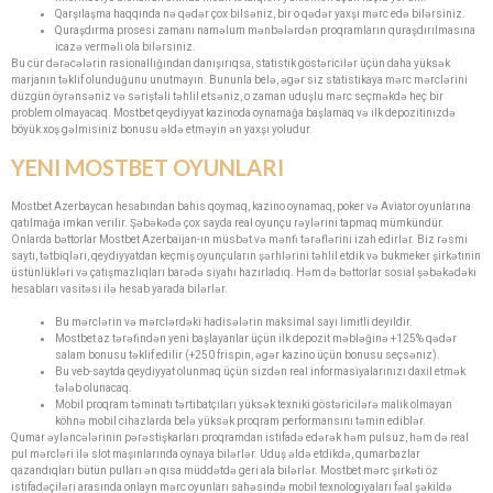
Qarşılaşma haqqında nə qədər çox bilsəniz, bir o qədər yaxşı mərc edə bilərsiniz.
Quraşdırma prosesi zamanı naməlum mənbələrdən proqramların quraşdırılmasına
icazə verməli ola bilərsiniz.
Bu cür dərəcələrin rasionallığından danışırıqsa, statistik göstəricilər üçün daha yüksək
marjanın təklif olunduğunu unutmayın. Bununla belə, əgər siz statistikaya mərc mərclərini
düzgün öyrənsəniz və səriştəli təhlil etsəniz, o zaman uduşlu mərc seçməkdə heç bir
problem olmayacaq. Mostbet qeydiyyat kazinoda oynamağa başlamaq və ilk depozitinizdə
böyük xoş gəlmisiniz bonusu əldə etməyin ən yaxşı yoludur.
YENI MOSTBET OYUNLARI
Mostbet Azerbaycan hesabından bahis qoymaq, kazino oynamaq, poker və Aviator oyunlarına
qatılmağa imkan verilir. Şəbəkədə çox sayda real oyunçu rəylərini tapmaq mümkündür.
Onlarda bəttorlar Mostbet Azerbaijan-ın müsbət və mənfi tərəflərini izah edirlər. Biz rəsmi
saytı, tətbiqləri, qeydiyyatdan keçmiş oyunçuların şərhlərini təhlil etdik və bukmeker şirkətinin
üstünlükləri və çatışmazlıqları barədə siyahı hazırladıq. Həm də bəttorlar sosial şəbəkədəki
hesabları vasitəsi ilə hesab yarada bilərlər.
Bu mərclərin və mərclərdəki hadisələrin maksimal sayı limitli deyildir.
Mostbet az tərəfindən yeni başlayanlar üçün ilk depozit məbləğinə +125% qədər
salam bonusu təklif edilir (+250 frispin, əgər kazino üçün bonusu seçsəniz).
Bu veb-saytda qeydiyyat olunmaq üçün sizdən real informasiyalarınızı daxil etmək
tələb olunacaq.
Mobil proqram təminatı tərtibatçıları yüksək texniki göstəricilərə malik olmayan
köhnə mobil cihazlarda belə yüksək proqram performansını təmin ediblər.
Qumar əyləncələrinin pərəstişkarları proqramdan istifadə edərək həm pulsuz, həm də real
pul mərcləri ilə slot maşınlarında oynaya bilərlər. Uduş əldə etdikdə, qumarbazlar
qazandıqları bütün pulları ən qısa müddətdə geri ala bilərlər. Mostbet mərc şirkəti öz
istifadəçiləri arasında onlayn mərc oyunları sahəsində mobil texnologiyaları fəal şəkildə