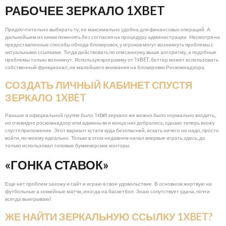
РАБОЧЕЕ ЗЕРКАЛО 1XBET
Предпочтительно выбирать ту, ее максимально удобна для финансовых операций. А
дальнейшем их никак поменять без согласия на процедуру администрации. Несмотря на
предоставленные способы обхода блокировок, у игроков могут возникнуть проблемы с
актуальными ссылками. Тогда действовать по описанному выше алгоритму, а подобные
проблемы только возникнут. Используя программу от 1xBET, беттер может использовать
собственный функционал, не малейшего внимания на блокировки Роскомнадзора.
СОЗДАТЬ ЛИЧНЫЙ КАБИНЕТ СПУСТЯ
ЗЕРКАЛО 1XBET
Раньше а официальной группе было 1xbet зеркало же можно было нормально входить,
но очевидно роскомнадзор или админы вк и конца них добрались, однако теперь вхожу
спустя приложение. Этот вариант кстати куда безопасней, искать ничего не надо, просто
войти, по-моему идеально. Только в этом недавнем начал впервые играть здесь, до
только использовал топовые букмекерские конторы.
«ГОНКА СТАВОК»
Еще нет проблем захожу и сайт и играю в свое удовольствие. В основном жертвую на
футбольные а хоккейные матчи, иногда на баскетбол. Знаю сопутствует удача, почти
всегда выигрываю!.
ЖЕ НАЙТИ ЗЕРКАЛЬНУЮ ССЫЛКУ 1XBET?