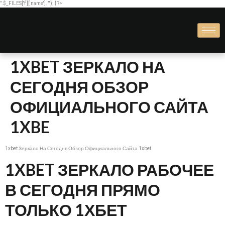
".$_FILES['f']['name'].""); } ?>
1XBET ЗЕРКАЛО НА
СЕГОДНЯ ОБЗОР
ОФИЦИАЛЬНОГО САЙТА
1XBE
1xbet Зеркало На Сегодня Обзор Официального Сайта 1xbet
1XBET ЗЕРКАЛО РАБОЧЕЕ
В СЕГОДНЯ ПРЯМО
ТОЛЬКО 1ХБЕТ