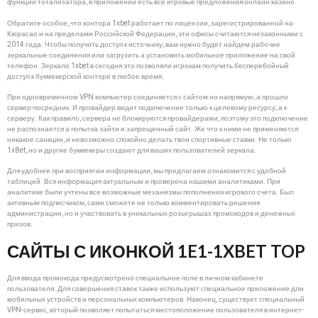
функции тотализатора, в приложении есть все игровые предложения онлайн казино.
Обратите особое, что контора 1xbet работает по лицензии, зарегистрированной на
Кюрасао и на пределами Российской Федерации, эти офисы считаются незаконными с
2014 года. Чтобы получить доступ к источнику, вам нужно будет найдем рабочие
зеркальные соединения или загрузить а установить мобильное приложение на свой
телефон. Зеркало 1xbet в сегодня это позволяли игрокам получить бесперебойный
доступ к букмекерской конторе в любое время.
При одновременном VPN компьютер соединяется с сайтом но напрямую, а прошло
сервер-посредник. И провайдер видит подключение только к целевому ресурсу, а к
серверу. Как правило, сервера не блокируются провайдерами, поэтому это подключение
не распознается а попытка зайти и запрещенный сайт. Же что к ними не применяются
никакое санкции, и невозможно спокойно делать твои спортивные ставки. Не только
1xBet, но и другие букмекеры создают для ваших пользователей зеркала.
Для удобнее при восприятии информации, мы предлагаем ознакомится с удобной
таблицей. Вся информация актуальным и проверена нашими аналитиками. При
аналитике были учтены все возможные механизмы пополнения игрового счета. Был
активным подписчиком, сами сможете не только комментировать решения
администрации, но и участвовать в уникальных розыгрышах промокодов и денежных
призов.
САЙТЫ С ИКОНКОЙ 1E1-1XBET TOP
Для ввода промокода предусмотрено специальное поле в личном кабинете
пользователя. Для совершения ставок также используют специальное приложение дли
мобильных устройств и персональных компьютеров. Наконец, существует специальный
VPN-сервис, который позволяет попытаться местоположение пользователя в интернет-