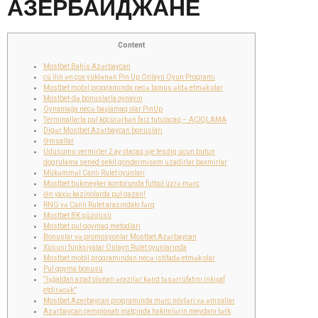
АЗЕРБАЙДЖАНЕ
Content
Mostbet Bahis Azərbaycan
cü ilin ən çox yüklənən Pin Up Onlayn Oyun Proqramı
Mostbet mobil proqramında necə bonus əldə etmək olar
Mostbet-də bonuslarla oynayın
Oynamağa necə başlamaq olar PinUp
Terminallarla pul köçürərkən faiz tutulacaq – AÇIQLAMA
Digər Mostbet Azərbaycan bonusları
Əmsallar
Udusumu vermirler 2 ay olacaq uje tesdiq ucun butun
dogrulama sened sekil gondermisem uzadirlar baxmirlar
Mükəmməl Canlı Rulet oyunları
Mostbet bukmeyker kontorunda futbol üzrə mərc
Ən yaxşı kazinolarda pul qazan!
RNG və Canlı Rulet arasındakı fərq
Mostbet BK güzgüsü
Mostbet pul qoymaq metodları
Bonuslar və promosyonlar Mostbet Azərbaycan
Xüsusi funksiyalar Onlayn Rulet oyunlarında
Mostbet mobil proqramından necə istifadə etmək olar
Pul qoyma bonusu
“İşğaldan azad olunan ərazilər kənd təsərrüfatını inkişaf
etdirəcək”
Mostbet Azerbaycan proqramında mərc növləri və əmsallar
Azərbaycan çempionatı matçında hakimlərin meydanı tərk