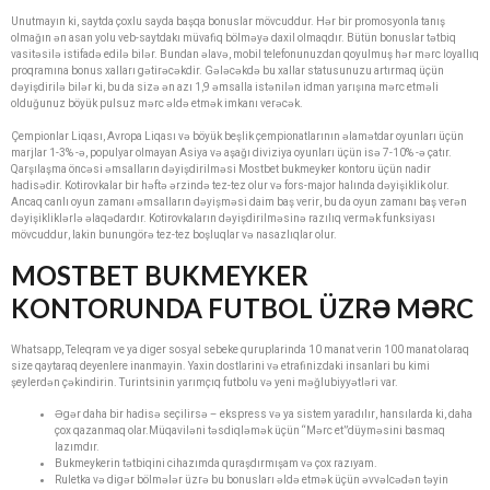
Unutmayın ki, saytda çoxlu sayda başqa bonuslar mövcuddur. Hər bir promosyonla tanış
olmağın ən asan yolu veb-saytdakı müvafiq bölməyə daxil olmaqdır. Bütün bonuslar tətbiq
vasitəsilə istifadə edilə bilər. Bundan əlavə, mobil telefonunuzdan qoyulmuş hər mərc loyallıq
proqramına bonus xalları gətirəcəkdir. Gələcəkdə bu xallar statusunuzu artırmaq üçün
dəyişdirilə bilər ki, bu da sizə ən azı 1,9 əmsalla istənilən idman yarışına mərc etməli
olduğunuz böyük pulsuz mərc əldə etmək imkanı verəcək.
Çempionlar Liqası, Avropa Liqası və böyük beşlik çempionatlarının əlamətdar oyunları üçün
marjlar 1-3% -ə, populyar olmayan Asiya və aşağı diviziya oyunları üçün isə 7-10% -ə çatır.
Qarşılaşma öncəsi əmsalların dəyişdirilməsi Mostbet bukmeyker kontoru üçün nadir
hadisədir. Kotirovkalar bir həftə ərzində tez-tez olur və fors-major halında dəyişiklik olur.
Ancaq canlı oyun zamanı əmsalların dəyişməsi daim baş verir, bu da oyun zamanı baş verən
dəyişikliklərlə əlaqədardır. Kotirovkaların dəyişdirilməsinə razılıq vermək funksiyası
mövcuddur, lakin bunungörə tez-tez boşluqlar və nasazlıqlar olur.
MOSTBET BUKMEYKER
KONTORUNDA FUTBOL ÜZRƏ MƏRC
Whatsapp, Teleqram ve ya diger sosyal sebeke quruplarinda 10 manat verin 100 manat olaraq
size qaytaraq deyenlere inanmayin. Yaxin dostlarini və etrafinizdaki insanlari bu kimi
şeylerdən çəkindirin. Turintsinin yarımçıq futbolu və yeni məğlubiyyətləri var.
Əgər daha bir hadisə seçilirsə – ekspress və ya sistem yaradılır, hansılarda ki, daha
çox qazanmaq olar.Müqaviləni təsdiqləmək üçün “Mərc et”düyməsini basmaq
lazımdır.
Bukmeykerin tətbiqini cihazımda quraşdırmışam və çox razıyam.
Ruletka və digər bölmələr üzrə bu bonusları əldə etmək üçün əvvəlcədən təyin