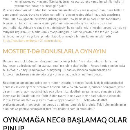
[email protected] – autentifikasiya üçün ayrıca poçt qutusu yaradılmışdır.Sənədlərin
yoxlanılması adətən bir neçə gün çəkir.
Ruletka xidmətləri təklif edən kazinoların bunları etməkdə əsas məqsədi qanunsuz halların
qarşısını almaqdır. Əvvəlcə sizdən sənədiniz istəyən kazino şirkəti haqqında araşdırma
etməlisiniz və əgər online kazino şirkəti güvənlidirsə, bu halda sənədlərinizi təqdim edə
bilərsiniz. Həmçinin burada kazino şirkətinin sizdən istədiyi sənədlərə də nəzər
yetirməlisiniz. Adətən kazino şirkətinin istədiyi bu sənədlər sizin hesabınızı doğrulamaq və
etdiyiniz köçürmələri təsdiqləmək məqsədir güdür. Kazino şirkətləri tez-tez yeni gələn
istifadəçilər üçün və ya bəzi pillələri keçdiklərinə görə bir sıra bonuslar təklif edir
https://mostbet-azerbaycan-24.com/mobile/
.
MOSTBET-DƏ BONUSLARLA OYNAYIN
Bu xarici mərc olduğundan, Rəng mərcinin ödənişi 1-dən 1-ə nisbətindədir. Həmçinin
kazinodan asılı olaraq sıfırlar tez-tez rəngli mərclərə daxil edilmir. Ancaq həqiqətən bu hətta
bu həftənin ən böyük müqaviləsi olmayacaq. Bu sadəcə bir daha böyük adı olan bir
futbolçunun, karyerasını zirvədə başa vurması haqqında bir nümunə olacaq.
Bu addımlar tamamlandıqdan sonra mərciniz dərhal qəbul ediləcək. Matç bitdikdən dərhal
sonra isə mərcin qazancınızı mərc hesabınızda əldə edəcəksiniz, buradan onu çıxara, yaxud
da yeni mərclər qoymaqda istifadə edə bilərsiniz. Mostbet real pulla mərc etməyiniz üçün
lazım olan bütün alətləri təklif edir. Bütün rəsmi idman və e-idman hadisələrinə, eləcə də
Virtual İdmanlara Xətt və ya Canlı mərclər qoya bilərsiniz. Bu bölmədə Mostbet
platformasındakı mərc seçimləri barədə ətraflı məlumat ala bilərsiniz. Təklif olunan idmanlar
arasında ən populyar çempionat, turnir və liqaların hamısı mövcuddur.
OYNAMAĞA NECƏ BAŞLAMAQ OLAR
PINUP