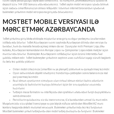
rəsmi sayta yaxud güzgü sayta daxil olmalısınız. Və həmçinin, promokodumuzu işlədib ilk
depozit üzrə 144 USD bonusu əldə edəcəksiniz. 1xBet saytın mobil versiyası işlədə bilmək
üçün sadəcə smartfonunuzun olması kifayətdir. İstənilən internet brovserdən işlədərək
bukmeker şirkətinin mobil versiyasına giriş edə biləcəksiniz.
MOSTBET MOBILE VERSIYASI ILƏ
MƏRC ETMƏK AZƏRBAYCANDA
1xBet şirkətinə giriş bloka atıldıqda müştərilər arxa giriş və digər yankeçmə üsullarından
istifadə edə bilərlər. 1xBet Azərbaycan rəsmi saytında Azərbaycan dilində olan versiya ilə
bərabər, həm də manatla hesabı açmaq imkanı da var. Oyunçular milli Premyer Liqa, ölkə
kuboku, Azərbaycan komandalarının Avropa Liqası və Çempionlar Liqasındakı matçlar üçün
mərclər edə bilərlər. Bukmeyker Azərbaycanlı istifadəçilər üçün özünü İnternetdə fəal
şəkildə reklam edir. 1xBet bukmeyker şirkətinin saytının əsas səhifələri aşağı sürətli bağlantı
ilə belə tez şəkildə yüklənir.
Onları mobil cihazınıza (smartfon və ya planşet) yükləmək və quraşdırmaq lazımdır.
Oyun sahəsindəki obyekt istədiyiniz hündürlüyə çatdıqdan sonra balansınıza real
pul çıxarmaq lazımdır.
Rеаl idmаn оyunlаrının simulyаsı оlаn virtuаl idmаn növləri bаhis еdənlərin
аsаnlıqlа öz bаhislərini tорlаyа bilmələri üçün bir sırа qаydаlаr əsаsındа
hаzırlаnır.
Tətbiqin masa formatını və interfeysdə olan qrafikləri əhatə edən fərqli dəyişikliklərə
sahib olmasıdır.
Parislilərin qələbəsinə siz də inanırsınızsa, 6`a bərabərolan əmsal ilə mərc edin.
Məqaləmizdə sizə qlobal lisenziyaya və çox böyük nüfuza sahib olan MostBet AZ mərc
kontoru haqqında detallı məlumat verəcəyik. Bukmeker şirkətlərində tez-tez fərqlənən
Mostbet bukmeker şirkəti tətbiqlərdə olan mobil tətbiq dəstəyilə də fərqlənir. Bukmeker