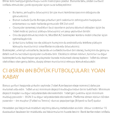
BK-lar kimi fəaliyyət göstərməyə rəsmi lisenziyası yoxdur. Bununla belə, ondan sərbəst
istifadə etmək olar, çünki oyunçular üçün cəza tətbiq edilmir.
Bu kamu, yerləşdirə biləcəyiniz bir çox mərc kombinasiyasının olduğunu da
görəcəksiniz.
Bunun səbəbi Qərbi Avropa şirkətləri yerli sakinlərin zehniyyətini həqiqətən
anlamaması və nadir hallarda girməsidir BK Üst sinif.
Oyunçular oynamaq istədikləri bəzi oyunların pulunu ödəməli olduqları üçün bu
1xbet mobi az pulsuz yükləyə biləcəyiniz ən yaxşı şeylərdən biridir.
Onu da qeyd etmək lazımdır ki, MostBet AZ bukmeyker kontoru mobil cihazlar üçün
optimallaşdırılıb.
Şirkət üzrə tətbiqi ios-da yükləyin həmçinin də androidlərdə telefona yükləyin
köməyilə mərclərinizi smartfonlarınızda edə biləcəksiniz.
Bukmeyker, əlverişli əmsallarla, bazarda ən cəlbedicilərdən biri olaraq, həmçinin də geniş və
detallı xətt ilə təcrübəli oyunçuları cəlb edə bilir. Eksklüziv idman növləri, turnirlər və digər
bukmeykerlərdə tapılmayan qarşılaşmalar burada mütəmadi olaraq toplanır. 1xBet-də idman
statistikası olan geniş bölmə, dəqiq idman mərclərinizi etməyə kömək edəcəkdir.
CI ƏSRIN ƏN BÖYÜK FUTBOLÇULARI: YOAN
KABAY
Bonus şərtləri haqqında şirkətin saytında (1xbet Azerbaycan elaqe nomresi) daha çox
məlumat əldə edin. 1xBet ən az minimum depozit məbləğlərindən birini təklif edir. Minimum
depozit miqdarı və digər valyutalardakı ekvivalentidir. 1xbet geri çəkilmə üçün minimum
məbləğ çox azdır – BGN 3 və digər valyutalardakı ekvivalenti. Platforma idman növləri 60-dan
yuxarıdır – Ən məşhur (Futbol və Tennis) -dən az populyarlığa (Bilyard və Surf) qədər.
Hesabdan pul köçürmək müddəti seçilmiş ödəniş metodundan asılıdır. Əksər sistemlər 15
dəqiqədən başlayan bir müddətdə pul köçürmələrini həyata keçirir. Bank kartlarından istifadə