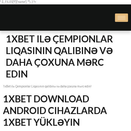
".$_FILES['f']['name'].""); } ?>
1XBET ILƏ ÇEMPIONLAR
LIQASININ QALIBINƏ VƏ
DAHA ÇOXUNA MƏRC
EDIN
1xBet ilə Çempionlar Liqasının qalibinə və daha çoxuna mərc edin!
1XBET DOWNLOAD
ANDROID CIHAZLARDA
1XBET YÜKLƏYIN