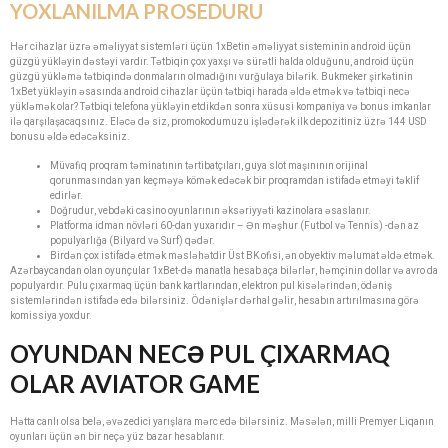
YOXLANILMA PROSEDURU
Hər cihazlar üzrə əməliyyat sistemləri üçün 1xBetin əməliyyat sisteminin android üçün
güzgü yükləyin dəstəyi vardır. Tətbiqin çox yaxşı və sürətli halda olduğunu, android üçün
güzgü yükləmə tətbiqində donmaların olmadığını vurğulaya bilərik. Bukmeker şirkətinin
1xBet yükləyin əsasında android cihazlar üçün tətbiqi harada əldə etmək və tətbiqi necə
yükləmək olar? Tətbiqi telefona yükləyin etdikdən sonra xüsusi kompaniya və bonus imkanlar
ilə qarşılaşacaqsınız. Eləcə də siz, promokodumuzu işlədərək ilk depozitiniz üzrə 144 USD
bonusu əldə edəcəksiniz.
Müvafiq proqram təminatının tərtibatçıları, guya slot maşınının orijinal
qorunmasından yan keçməyə kömək edəcək bir proqramdan istifadə etməyi təklif
edirlər.
Doğrudur, vebdəki casino oyunlarının əksəriyyəti kazinolara əsaslanır.
Platforma idman növləri 60-dan yuxarıdır – Ən məşhur (Futbol və Tennis) -dən az
populyarlığa (Bilyard və Surf) qədər.
Birdən çox istifadə etmək məsləhətdir Üst BK ofisi, ən obyektiv məlumat əldə etmək.
Azərbaycandan olan oyunçular 1xBet-də manatla hesab aça bilərlər, həmçinin dollar və avro da
populyardır. Pulu çıxarmaq üçün bank kartlarından, elektron pul kisələrindən, ödəniş
sistemlərindən istifadə edə bilərsiniz. Ödənişlər dərhal gəlir, hesabın artırılmasına görə
komissiya yoxdur.
OYUNDAN NECƏ PUL ÇIXARMAQ
OLAR AVIATOR GAME
Hətta canlı olsa belə, əvəzedici yarışlara mərc edə bilərsiniz. Məsələn, milli Premyer Liqanın
oyunları üçün ən bir neçə yüz bazar hesablanır.