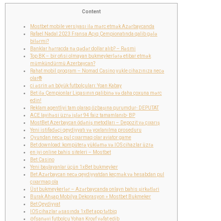
Content
Mostbet mobile versiyası ilə mərc etmək Azərbaycanda
Rafael Nadal 2023 Fransa Açıq Çempionatında qalib gələ
bilərmi?
Banklar hərracda nə qədər dollar alıb? – Rəsmi
Top BK – bir ofisi olmayan bukmeykerlərə etibar etmək
mümkündürmü Azerbaycan?
Rahat mobil proqram – Nomad Casino yukle cihazınıza necə
olar®
ci əsrin ən böyük futbolçuları: Yoan Kabay
Bet ilə Çempionlar Liqasının qalibinə və daha çoxuna mərc
edin!
Reklam agentliyi tam olaraq özbaşına qurumdur- DEPUTAT
ACE layihəsi üzrə işlər 94 faiz tamamlanıb- BP
MostBet Azerbaycan ödəniş metodları – Depozit və çıxarış
Yeni istifadəçi qeydiyyatı və yoxlanılma proseduru
Oyundan necə pul çıxarmaq olar aviator game
Bet download: kompüterə yükləmə və IOS cihazlar üzrə
en iyi online bahis siteleri – Mostbet
Bet Casino
Yeni başlayanlar üçün 1xBet bukmeyker
Bet Azərbaycan necə qeydiyyatdan keçmək və hesabdan pul
çıxarmaq ola
Üst bukmeykerlər – Azərbaycanda onlayn bahis şirkətləri
Burak Ahşap Mobilya Dekorasyon » Mostbet Bukmeker
Bet Qeydiyyat
IOS cihazlar əsasında 1xBet app tətbiq
Əfsanəvi futbolçu Yohan Kroyf vəfat edib