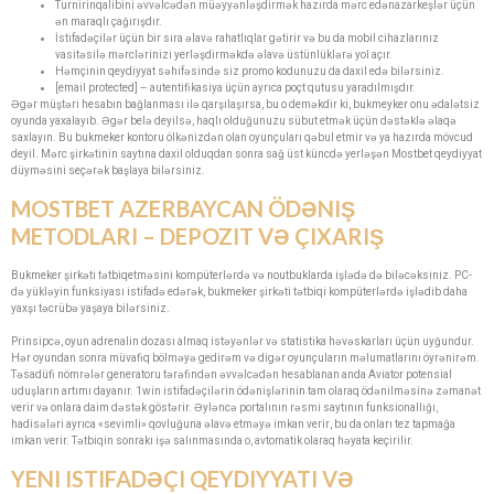
Turnirinqalibini əvvəlcədən müəyyənləşdirmək hazırda mərc edənazarkeşlər üçün
ən maraqlı çağırışdır.
İstifadəçilər üçün bir sıra əlavə rahatlıqlar gətirir və bu da mobil cihazlarınız
vasitəsilə mərclərinizi yerləşdirməkdə əlavə üstünlüklərə yol açır.
Həmçinin qeydiyyat səhifəsində siz promo kodunuzu da daxil edə bilərsiniz.
[email protected] – autentifikasiya üçün ayrıca poçt qutusu yaradılmışdır.
Əgər müştəri hesabın bağlanması ilə qarşılaşırsa, bu o deməkdir ki, bukmeyker onu ədalətsiz
oyunda yaxalayıb. Əgər belə deyilsə, haqlı olduğunuzu sübut etmək üçün dəstəklə əlaqə
saxlayın. Bu bukmeker kontoru ölkənizdən olan oyunçuları qəbul etmir və ya hazırda mövcud
deyil. Mərc şirkətinin saytına daxil olduqdan sonra sağ üst küncdə yerləşən Mostbet qeydiyyat
düyməsini seçərək başlaya bilərsiniz.
MOSTBET AZERBAYCAN ÖDƏNIŞ
METODLARI – DEPOZIT VƏ ÇIXARIŞ
Bukmeker şirkəti tətbiqetməsini kompüterlərdə və noutbuklarda işlədə də biləcəksiniz. PC-
də yükləyin funksiyası istifadə edərək, bukmeker şirkəti tətbiqi kompüterlərdə işlədib daha
yaxşı təcrübə yaşaya bilərsiniz.
Prinsipcə, oyun adrenalin dozası almaq istəyənlər və statistika həvəskarları üçün uyğundur.
Hər oyundan sonra müvafiq bölməyə gedirəm və digər oyunçuların məlumatlarını öyrənirəm.
Təsadüfi nömrələr generatoru tərəfindən əvvəlcədən hesablanan anda Aviator potensial
uduşların artımı dayanır. 1win istifadəçilərin ödənişlərinin tam olaraq ödənilməsinə zəmanət
verir və onlara daim dəstək göstərir. Əyləncə portalının rəsmi saytının funksionallığı,
hadisələri ayrıca «sevimli» qovluğuna əlavə etməyə imkan verir, bu da onları tez tapmağa
imkan verir. Tətbiqin sonrakı işə salınmasında o, avtomatik olaraq həyata keçirilir.
YENI ISTIFADƏÇI QEYDIYYATI VƏ