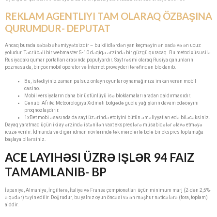
REKLAM AGENTLIYI TAM OLARAQ ÖZBAŞINA
QURUMDUR- DEPUTAT
Ancaq burada səbəb əhəmiyyətsizdir – bu kilidlərdən yan keçməyin ən sadə və ən ucuz
yoludur. Təcrübəli bir webmaster 5-10 dəqiqə ərzində bir güzgü quracaq. Bu metod xüsusilə
Rusiyadakı qumar portalları arasında populyardır. Sayt rəsmi olaraq Rusiya qanunlarını
pozmasa da, bir çox mobil operator və İnternet provayderi tərəfindən bloklanıb.
Bu, istədiyiniz zaman pulsuz onlayn oyunlar oynamağınıza imkan verən mobil
casino.
Mobil versiyaların daha bir üstünlüyü isə bloklamaları aradan qaldırmasıdır.
Cənubi Afrika Meteorologiya Xidməti bölgədə güclü yağışların davam edəcəyini
proqnozlaşdırır.
1xBet mobi əsasında da sayt üzərində etdiyini bütün əməliyyatları edə biləcəksiniz.
Dayaq yaratmaq üçün iki ay ərzində istənilən vaxt ekspreslərə müsabiqələr əlavə etməyə
icazə verilir. İdmanda və digər idman növlərində tək mərclərlə belə bir ekspres toplamağa
başlaya bilərsiniz.
ACE LAYIHƏSI ÜZRƏ IŞLƏR 94 FAIZ
TAMAMLANIB- BP
İspaniya, Almaniya, İngiltərə, İtaliya və Fransa çempionatları üçün minimum marj (2-dən 2,5%-
ə qədər) təyin edilir. Doğrudur, bu yalnız oyun öncəsi və ən məşhur nəticələrə (fora, toplam)
aiddir.