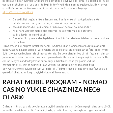
dəstəklədiyindən oyunu istənilən telefon növündə də oynaya bilərsiniz. Bu 1xbet mobi yukle
oyunçular, şübhəsiz ki, bu qumar tətbiqinin keyfiyyətindən məmnun qalacaqlar. Bukmeyker
şirkətlərinin cihazlar üzrə olan tətbiqlərinin mərclər üzrə əsas rol oynayır
https://1xbetaz3.com/live/
.
Öz sadiqliyinə görə mükafatlandırılmaq həmişə yaxşıdır və top kazinolar öz
müntəzəm real pul oyunçularını, sözsüz ki, məyus etmirlər.
Keçən müsabiqələr üçün əmsalların hərəkət cədvəli də mövcuddur.
Yəni, həm MostBet mobile app versiyası da veb versiya kimi sürətli və
optimallaşdırılmış şəkildədir.
Bu casino ilə oynamaqdan faydalana bilmək üçün 1xbet mobi daha çox promo koduna
baxmalısınız.
Bu o deməkdir ki, bu proqramlar vasitəsilə təqdim olunan promosyonlara əl atma şansınız
daha yüksəkdir. Lakin ödənişli versiyalarla pulsuz olanlar arasındakı böyük fərq, əksəriyyəti
üçün promosyon kodlarını ala bilməyəcəksiniz. Bu, bonuslardan heç birinin faydalarından və
ya əsas kazino ilə bonus xal qazanmaq şansından istifadə edə bilməyəcəyiniz deməkdir. Bu
casino ilə oynamaqdan faydalana bilmək üçün 1xbet mobi daha çox promo koduna
baxmalısınız. Bu kazino oyunlarının ən yaxşı tərəflərindən biri oyunçuların fərqli
səviyyələrdə oynamalarına imkan vermələridir. Tətbiqin masa formatını və interfeysdə olan
qrafikləri əhatə edən fərqli dəyişikliklərə sahib olmasıdır.
RAHAT MOBIL PROQRAM – NOMAD
CASINO YUKLE CIHAZINIZA NECƏ
OLAR®
Onlardan mütləq şəkildə qeydiyyatdan keçib lisenziya almaları üçün yaxşı giriş haqqı və böyük
sənədlər paketi tələb edilir. Bunun üçün də, şirkətin Azərbaycan saytının digər beynəlxalq