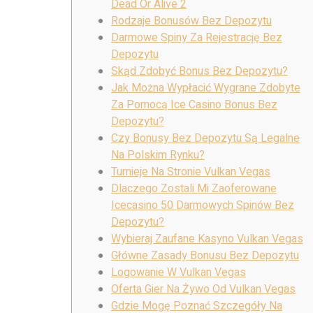
Dead Or Alive 2
Rodzaje Bonusów Bez Depozytu
Darmowe Spiny Za Rejestrację Bez
Depozytu
Skąd Zdobyć Bonus Bez Depozytu?
Jak Można Wypłacić Wygrane Zdobyte
Za Pomocą Ice Casino Bonus Bez
Depozytu?
Czy Bonusy Bez Depozytu Są Legalne
Na Polskim Rynku?
Turnieje Na Stronie Vulkan Vegas
Dlaczego Zostali Mi Zaoferowane
Icecasino 50 Darmowych Spinów Bez
Depozytu?
Wybieraj Zaufane Kasyno Vulkan Vegas
Główne Zasady Bonusu Bez Depozytu
Logowanie W Vulkan Vegas
Oferta Gier Na Żywo Od Vulkan Vegas
Gdzie Mogę Poznać Szczegóły Na