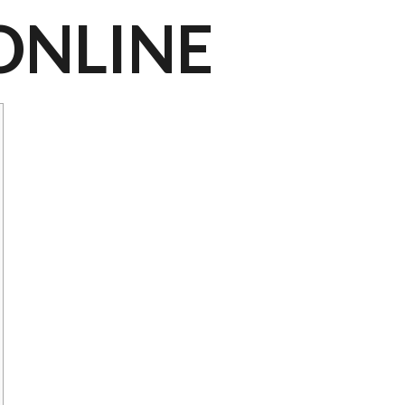
ONLINE