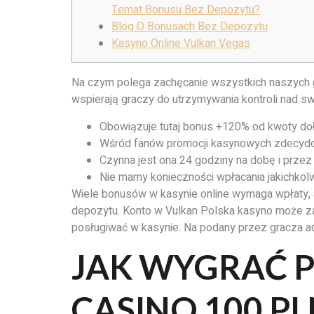
Temat Bonusu Bez Depozytu?
Blog O Bonusach Bez Depozytu
Kasyno Online Vulkan Vegas
Na czym polega zachęcanie wszystkich naszych g
wspierają graczy do utrzymywania kontroli nad sw
Obowiązuje tutaj bonus +120% od kwoty doła
Wśród fanów promocji kasynowych zdecydowa
Czynna jest ona 24 godziny na dobę i przez 
Nie mamy konieczności wpłacania jakichkol
Wiele bonusów w kasynie online wymaga wpłaty, a
depozytu. Konto w Vulkan Polska kasyno może zało
posługiwać w kasynie. Na podany przez gracza ad
JAK WYGRAĆ P
CASINO 100 P