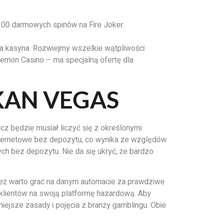
 100 darmowych spinów na Fire Joker.
nia kasyna. Rozwiejmy wszelkie wątpliwości
emon Casino – ma specjalną ofertę dla
KAN VEGAS
z będzie musiał liczyć się z określonymi
nternetowe bez depozytu, co wynika ze względów
h bez depozytu. Nie da się ukryć, że bardzo
eż warto grać na danym automacie za prawdziwe
 klientów na swoją platformę hazardową. Aby
ejsze zasady i pojęcia z branży gamblingu. Obie