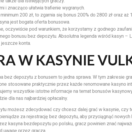
e także dla istniejących graczy.
i i znacząco ułatwia trafienie wygranych.
 minimum 200 zł, to zgarnia się bonus 200% do 2800 zł oraz aż
syna jest bogata oferta bonusowa.
wodne, oczywiście pod warunkiem, że korzystamy z godnego zaufa
nego bonusu bez depozytu. Absolutna legenda wśród kasyn – L
 jeszcze konta.
RA W KASYNIE VUL
a bez depozytu z bonusem to jedna sprawa. W tym zakresie grac
ą one stosowane praktycznie przez każde renomowane kasyno i
jemy wszystkie istotne informacje na temat bonusów kasynowyc
dzie dla nas najbardziej opłacalny.
ytu możesz zdecydować czy chcesz dalej grać w kasynie, czy t
pieniądze za rejestrację bez depozytu, aby przyciągnąć nowych
ez kasyna bezdepozytu po polsku, gracz powinien znać najważni
od uwagę przez gracza.