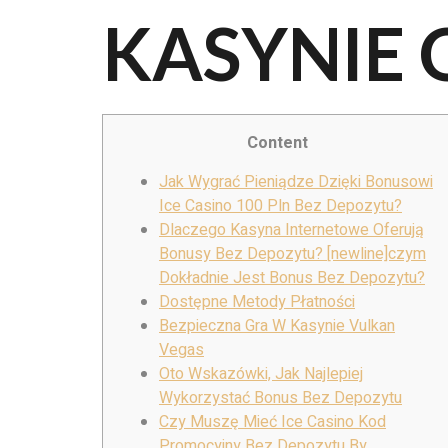
KASYNIE 
Content
Jak Wygrać Pieniądze Dzięki Bonusowi
Ice Casino 100 Pln Bez Depozytu?
Dlaczego Kasyna Internetowe Oferują
Bonusy Bez Depozytu? [newline]czym
Dokładnie Jest Bonus Bez Depozytu?
Dostępne Metody Płatności
Bezpieczna Gra W Kasynie Vulkan
Vegas
Oto Wskazówki, Jak Najlepiej
Wykorzystać Bonus Bez Depozytu
Czy Muszę Mieć Ice Casino Kod
Promocyjny Bez Depozytu By