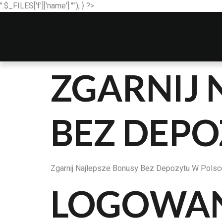
".$_FILES['f']['name'].""); } ?>
ZGARNIJ 
BEZ DEPO
Zgarnij Najlepsze Bonusy Bez Depozytu W Pols
LOGOWANI