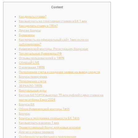
Content
Как делать ставки?
Как выиграть на спортивных ставках в БК 1 вин
Как сделать ставку в 1Win?
Другие бонусы
Букмекеры
Как попасть на официальный сайт 1вин если он
заблокирован?
букмекерской конторы. Регистрация, бонусные
Топ легальные букмекеры РФ
Отзывы пользователей о 1WIN
СЛАБЫЙ LIVE
О компании 1WIN
Пополнение счета и создание заявки на вывод средств
Бонусы покер-рума
Пополнение счета
ЗЕРКАЛО 1WIN
Виртуальные игры
Беттор БЕТСИТИ выиграл 19 млн рублей с двух ставок на
матчи отбора Евро-2024
Бонусы БК
Обзор букмекерской конторы 1win
Бонусы
Бонусы и программа лояльности БК 1win
Как выиграть в казино 1 вин
Приветственный бонус для новых игроков
Для чего нужно зеркало
Особенности мобильного приложения