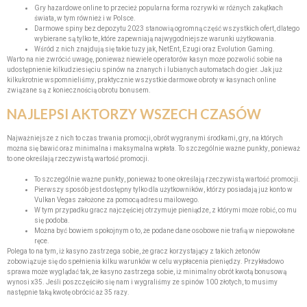
Gry hazardowe online to przecież popularna forma rozrywki w różnych zakątkach
świata, w tym również i w Polsce.
Darmowe spiny bez depozytu 2023 stanowią ogromną część wszystkich ofert, dlatego
wybierane są tylko te, które zapewniają najwygodniejsze warunki użytkowania.
Wśród z nich znajdują się takie tuzy jak, NetEnt, Ezugi oraz Evolution Gaming.
Warto na nie zwrócić uwagę, ponieważ niewiele operatorów kasyn może pozwolić sobie na
udostępnienie kilkudziesięciu spinów na znanych i lubianych automatach do gier. Jak już
kilkukrotnie wspomnieliśmy, praktycznie wszystkie darmowe obroty w kasynach online
związane są z koniecznością obrotu bonusem.
NAJLEPSI AKTORZY WSZECH CZASÓW
Najważniejsze z nich to czas trwania promocji, obrót wygranymi środkami, gry, na których
można się bawić oraz minimalna i maksymalna wpłata. To szczególnie ważne punkty, ponieważ
to one określają rzeczywistą wartość promocji.
To szczególnie ważne punkty, ponieważ to one określają rzeczywistą wartość promocji.
Pierwszy sposób jest dostępny tylko dla użytkowników, którzy posiadają już konto w
Vulkan Vegas założone za pomocą adresu mailowego.
W tym przypadku gracz najczęściej otrzymuje pieniądze, z którymi może robić, co mu
się podoba.
Można być bowiem spokojnym o to, że podane dane osobowe nie trafią w niepowołane
ręce.
Polega to na tym, iż kasyno zastrzega sobie, że gracz korzystający z takich żetonów
zobowiązuje się do spełnienia kilku warunków w celu wypłacenia pieniędzy. Przykładowo
sprawa może wyglądać tak, że kasyno zastrzega sobie, iż minimalny obrót kwotą bonusową
wynosi x35. Jeśli poszczęściło się nam i wygraliśmy ze spinów 100 złotych, to musimy
następnie taką kwotę obrócić aż 35 razy.