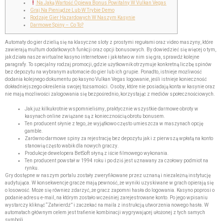
Na Jaką Wartość Opiewa Bonus Powitalny W Vulkan Vegas
Graj Na Pieniądze Lub W Trybie Demo
Rodzaje Gier Hazardowych W Naszym Kasynie
Darmowe Spiny – Co To?
Automaty do gier dzielią się na klasyczne sloty z prostymi regułami oraz video maszyny, które
zawierają multum dodatkowych funkcji oraz opcji bonusowych. By dowiedzieć się więcej o tym,
jak działa nasze wirtualne kasyno internetowe i jak łatwo w nim się gra, sprawdź kolejne
paragrafy. To specjalny rodzaj promocji, gdzie użytkownik otrzymuje konkretną liczbę spinów
bez depozytu na wybranym automacie do gier lub ich grupie. Ponadto, istnieje możliwość
dodania kolejnego dokumentu po kasyno Vulkan Vegas logowanie, jeśli istnieje konieczność
dokładniejszego określenia swojej tożsamości. Osoby, które nie posiadają konta w kasynie oraz
nie mają możliwości zalogowania się bezpośrednio, korzystając z mediów społecznościowych.
Jak już kilkukrotnie wspomnieliśmy, praktycznie wszystkie darmowe obroty w
kasynach online związane są z koniecznością obrotu bonusem.
Ten producent słynie z tego, że wyjątkowo często umieszcza w maszynach opcję
gamble.
Zarówno darmowe spiny za rejestrację bez depozytu jak i z pierwszą wpłatą na konto
stanowią często wabik dla nowych graczy.
Produkcje dewelopera BetSoft słyną z iście filmowego wykonania.
Ten producent powstał w 1994 roku i po dziś jest uznawany za czołowy podmiot na
rynku.
Gry dostępne w naszym portalu zostały zweryfikowane przez uznaną i niezależną instytucję
audytująca. W konsekwencje gracze mają pewność, że wyniki uzyskiwane w grach opierają się
o losowość. Może się również zdarzyć, że gracz zapomni hasła do logowania. Kasyno poprosi o
podanie adresu e-mail, na którym zostało wcześniej zarejestrowane konto. Po jego wpisaniu
wystarczy kliknąć “Zatwierdź” i zaczekać na maila z instrukcją utworzenia nowego hasła. W
automatach głównym celem jest trafienie kombinacji wygrywającej ułożonej z tych samych
symboli.