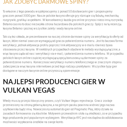
JAK ZDOBYĆ DARMOWE SPINY?
To właśnie z tego powodu współpracujemy z ponad 50 dostawcami gier i proponujemy
graczom ponad 3000 gier. Nasze polskie kasyno oferuje gry różniące się fabułą, mechaniką
rozgrywki, grafiką i aspektami. W konsekwencji każda gra online przynosi nieco inną rozrywkę.
Betamo casino to dość niezwykła strona hazardowa dla polskich graczy. Spójrz na tę recenzję
kasyna Betamo i poznaj wszystkie zalety i wady kasyna online.
Tak się też składa, że prezentowane na naszej stronie darmowe spiny za weryfikację to oferty od
kasyn, które niemal zawsze wymagają od gracza potwierdzenia numeru. Jest to bazowa forma
weryfikacji, jednak aktywacja profilu poprzez link aktywacyjny w e-mailu również bywa
stosowana przez kasyna. W niektórych przypadkach obydwie te metody występują łącznie, a
więc kasyno żąda od nas i weryfikacji via e-mail, i potwierdzenia numeru telefonu. W przypadku
polskich kasyn online częściej występującą opcją bonusową są darmowe spiny za
potwierdzenie numeru. Konieczność weryfikacji numeru telefonicznego w znacznym stopniu
zabezpiecza więc kasyna internetowe przed tego rodzaju praktykami. Wszystkie typy gier
dostępne w naszym kasynie online przynoszą spore emocje.
NAJLEPSI PRODUCENCI GIER W
VULKAN VEGAS
Wtedy muszę przejść klasyczny proces, czyli Vulkan Vegas rejestracja. Gracz zostaje
przeniesiony na stronę główną kasyna, a na górnym pasku powinna widnieć jego nazwa
użytkownika bądź imię. Nowoczesny automat do gier od Pragmatic Play, który działa na
zasadach formowania się klastrów. Motywem przewodnim slota są słodkości, co w przypadku
tego producenta jest popularnym wybiegiem. Weryfikacja KYC jest niezbędna do odblokowania
możliwości wypłacania środków na swoje konto.